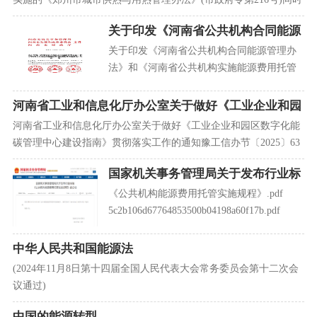
废止。
关于印发《河南省公共机构合同能源
管理办法》和《河南省公共机构实施
关于印发《河南省公共机构合同能源管理办
能源费用托管服务实施意见》的通知
法》和《河南省公共机构实施能源费用托管
服务实施意见》的通知.pdf
ba40c786c25710cb9fd16e180941cd44.pdf (2.86
河南省工业和信息化厅办公室关于做好《工业企业和园
MB)
区数字化能碳管理中心建设指南》贯彻落实工作的通知
河南省工业和信息化厅办公室关于做好《工业企业和园区数字化能
碳管理中心建设指南》贯彻落实工作的通知豫工信办节〔2025〕63
号 各省辖市、济源示范区、航空港区工业和信
国家机关事务管理局关于发布行业标
准《公共机构能源费用托管实施规
《公共机构能源费用托管实施规程》.pdf
程》的公告
5c2b106d67764853500b04198a60f17b.pdf
(825.98 KB)
中华人民共和国能源法
(2024年11月8日第十四届全国人民代表大会常务委员会第十二次会
议通过)
中国的能源转型