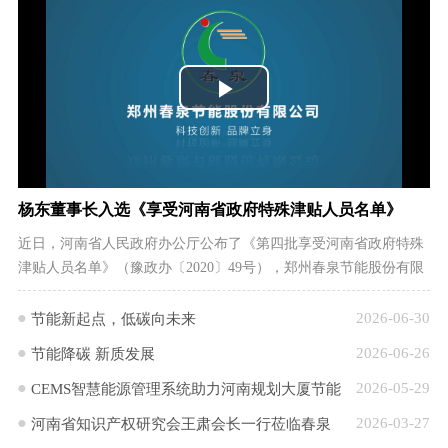
Play
Video
杨东董事长入选《享受河南省政府特殊津贴人员名单》
近日，河南省人民政府办公厅公布了《第四批享受河南省政府特殊
津贴人员名单》（豫政办〔2020〕49号），郑州春泉节能股份有限
公司董事长、正高级工程师杨东先生榜上有名。...
[详情]
2026-06-30
节能新起点，低碳向未来
2026-06-26
节能降碳 新质发展
2026-05-29
CEMS智慧能源管理系统助力河南规划大厦节能
2026-03-27
河南省知识产权研究会王肃会长一行莅临春泉
降碳