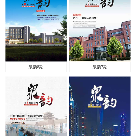
泉韵7期
泉韵8期